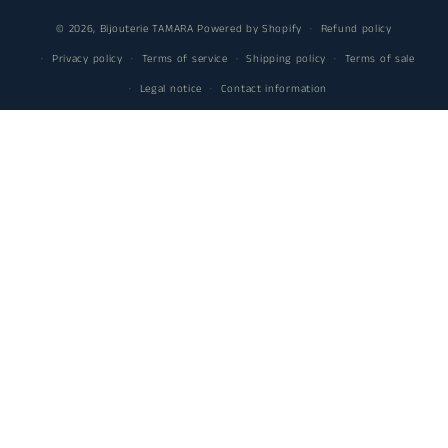
© 2026,
Bijouterie TAMARA
Powered by Shopify
Refund policy
Privacy policy
Terms of service
Shipping policy
Terms of sale
Legal notice
Contact information